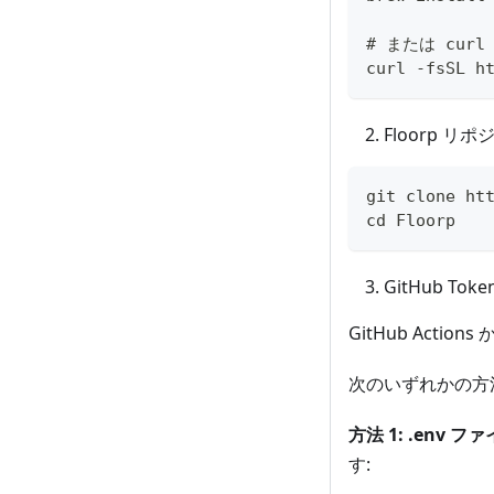
# または curl
curl -fsSL h
Floorp 
git clone ht
cd Floorp
GitHub To
GitHub Act
次のいずれかの方
方法 1: .env
す: