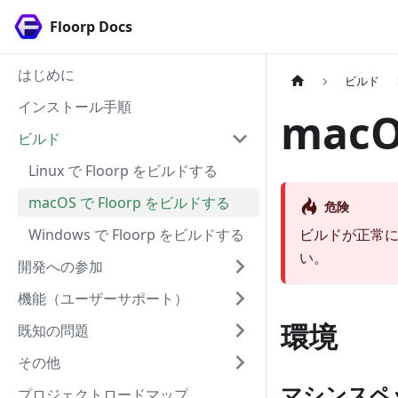
Floorp Docs
はじめに
ビルド
インストール手順
mac
ビルド
Linux で Floorp をビルドする
macOS で Floorp をビルドする
危険
Windows で Floorp をビルドする
ビルドが正常
い。
開発への参加
機能（ユーザーサポート）
環境
既知の問題
その他
マシンスペ
プロジェクトロードマップ