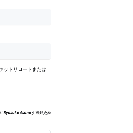
ホットリロードまたは
に
Ryosuke Asano
が
最終更新