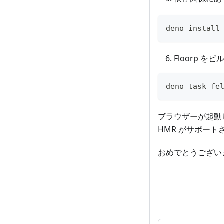
deno install
Floorp を
deno task fe
ブラウザーが起動
HMR がサポー
おめでとうございま