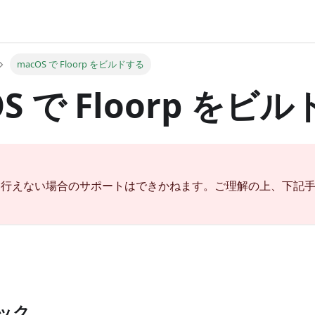
macOS で Floorp をビルドする
OS で Floorp をビ
に行えない場合のサポートはできかねます。ご理解の上、下記
ック